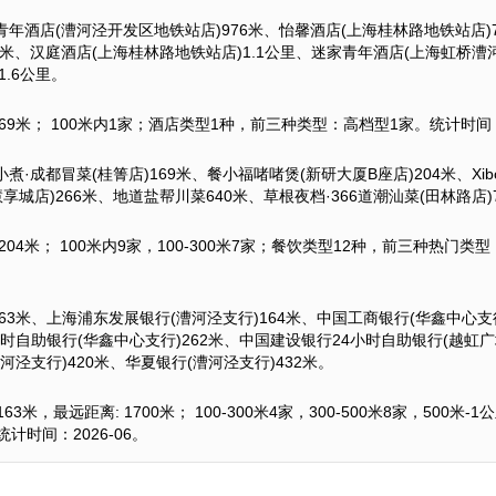
年酒店(漕河泾开发区地铁站店)976米、怡馨酒店(上海桂林路地铁站店)
6米、汉庭酒店(上海桂林路地铁站店)1.1公里、迷家青年酒店(上海虹桥漕河
.6公里。
69米； 100米内1家；酒店类型1种，前三种类型：高档型1家。统计时间：2
煮·成都冒菜(桂箐店)169米、餐小福啫啫煲(新研大厦B座店)204米、Xibo
享城店)266米、地道盐帮川菜640米、草根夜档·366道潮汕菜(田林路店)
204米； 100米内9家，100-300米7家；餐饮类型12种，前三种热门
63米、上海浦东发展银行(漕河泾支行)164米、中国工商银行(华鑫中心支行
小时自助银行(华鑫中心支行)262米、中国建设银行24小时自助银行(越虹广
河泾支行)420米、华夏银行(漕河泾支行)432米。
米，最远距离: 1700米； 100-300米4家，300-500米8家，500米
时间：2026-06。