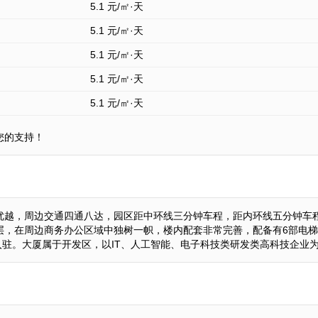
5.1
元/㎡·天
5.1
元/㎡·天
5.1
元/㎡·天
5.1
元/㎡·天
5.1
元/㎡·天
您的支持！
优越，周边交通四通八达，园区距中环线三分钟车程，距内环线五分钟车
下两层，在周边商务办公区域中独树一帜，楼内配套非常完善，配备有6部电
业入驻。大厦属于开发区，以IT、人工智能、电子科技类研发类高科技企业