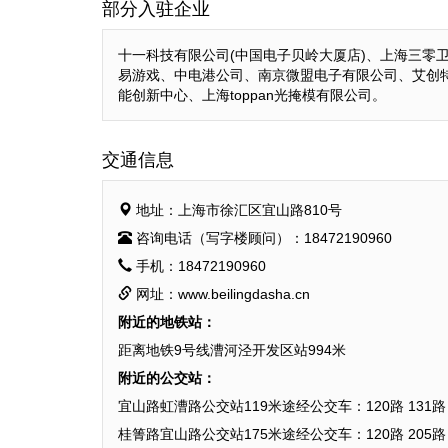
部分入驻企业
十一科技有限公司(中国电子贝岭大厦店)、上海三
易游戏、中电港公司、南京微盟电子有限公司、艾创特
能创新中心、上海toppan光掩模有限公司。
交通信息
地址：上海市徐汇区宜山路810号
咨询电话（写字楼顾问）：18472190960
手机：18472190960
网址：www.beilingdasha.cn
附近的地铁站：
距离地铁9号线漕河泾开发区站994米
附近的公交站：
宜山路虹漕路公交站119米途经公交车：120路 131路 2
桂箐路宜山路公交站175米途经公交车：120路 205路 2