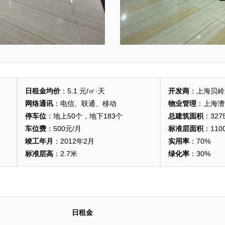
日租金均价
：5.1 元/㎡·天
开发商
：上海贝岭
网络通讯
：电信、联通、移动
物业管理
：上海漕
停车位
：地上50个，地下183个
总建筑面积
：327
车位费
：500元/月
标准层面积
：11
竣工年月
：2012年2月
实用率
：70%
标准层高
：2.7米
绿化率
：30%
日租金