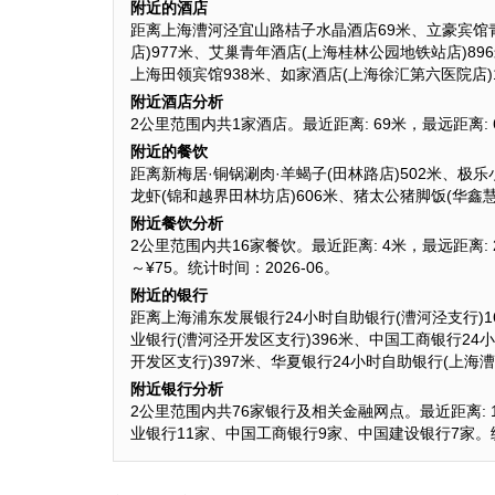
附近的酒店
距离上海漕河泾宜山路桔子水晶酒店69米、立豪宾馆青
店)977米、艾巢青年酒店(上海桂林公园地铁站店)89
上海田领宾馆938米、如家酒店(上海徐汇第六医院店)1
附近酒店分析
2公里范围内共1家酒店。最近距离: 69米，最远距离: 
附近的餐饮
距离新梅居·铜锅涮肉·羊蝎子(田林路店)502米、极乐小
龙虾(锦和越界田林坊店)606米、猪太公猪脚饭(华鑫慧
附近餐饮分析
2公里范围内共16家餐饮。最近距离: 4米，最远距离: 
～¥75。统计时间：2026-06。
附近的银行
距离上海浦东发展银行24小时自助银行(漕河泾支行)1
业银行(漕河泾开发区支行)396米、中国工商银行24
开发区支行)397米、华夏银行24小时自助银行(上海漕
附近银行分析
2公里范围内共76家银行及相关金融网点。最近距离: 163
业银行11家、中国工商银行9家、中国建设银行7家。统计