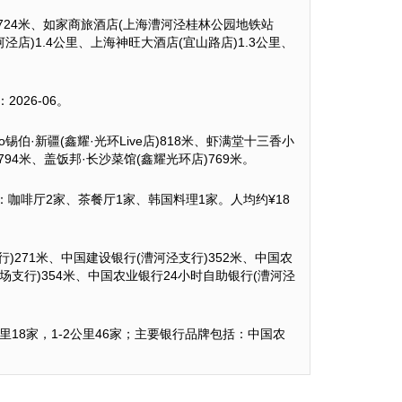
724米、如家商旅酒店(上海漕河泾桂林公园地铁站
泾店)1.4公里、上海神旺大酒店(宜山路店)1.3公里、
026-06。
锡伯·新疆(鑫耀·光环Live店)818米、虾满堂十三香小
794米、盖饭邦·长沙菜馆(鑫耀光环店)769米。
类型：咖啡厅2家、茶餐厅1家、韩国料理1家。人均约¥18
)271米、中国建设银行(漕河泾支行)352米、中国农
场支行)354米、中国农业银行24小时自助银行(漕河泾
-1公里18家，1-2公里46家；主要银行品牌包括：中国农