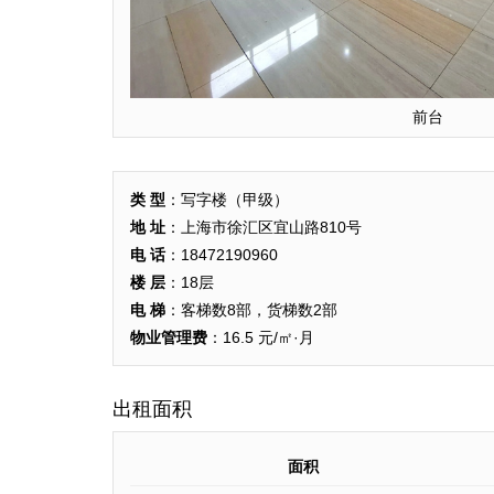
前台
类 型
：写字楼（甲级）
地 址
：上海市徐汇区宜山路810号
电 话
：18472190960
楼 层
：18层
电 梯
：客梯数8部，货梯数2部
物业管理费
：16.5 元/㎡·月
出租面积
面积